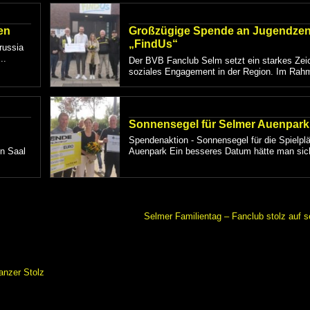
en
Großzügige Spende an Jugendze
„FindUs“
russia
..
Der BVB Fanclub Selm setzt ein starkes Zei
soziales Engagement in der Region. Im Rahm
Sonnensegel für Selmer Auenpark
Spendenaktion - Sonnensegel für die Spielpl
n Saal
Auenpark Ein besseres Datum hätte man sic
Selmer Familientag – Fanclub stolz auf 
nzer Stolz