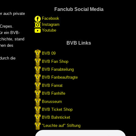
Fanclub Social Media
r auch private
Facebook
Instagram
 Crepes.
Youtube
ür ein BVB-
chichte, stand
BVB Links
ehen des
BVB 09
durch die
BVB Fan Shop
BVB Fanabteilung
BVB Fanbeauftragte
BVB Fanrat
BVB Fanhilfe
Borusseum
BVB Ticket Shop
BVB Bahnticket
"Leuchte auf" Stiftung