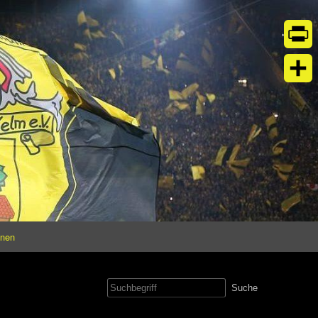
Print
Teil
onen
Suche
nach: