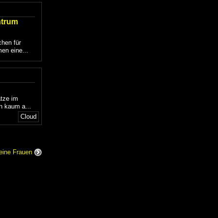
ntrum
chen für
en eine...
ätze im
h kaum a...
Cloud
seine Frauen