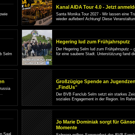
Kanal AIDA Tour 4.0 - Jetzt anmeld
sowie
Santa Monika Tour 2027 - Wir lassen eine Tra
wieder aufleben! Achtung! Diese Veranstaltung
Hegering lud zum Frühjahrsputz
Der Hegering Selm lud zum Frühjahrsputz –
ub Selm
für eine saubere Stadt. Unterstützung fand di
en
Großzügige Spende an Jugendze
„FindUs“
russia
..
Der BVB Fanclub Selm setzt ein starkes Zei
soziales Engagement in der Region. Im Rahm
Jo Marie Dominiak sorgt für Gänse
Momente
n Saal
Schwarz-gelbes Sommerfest des BVB Fancl