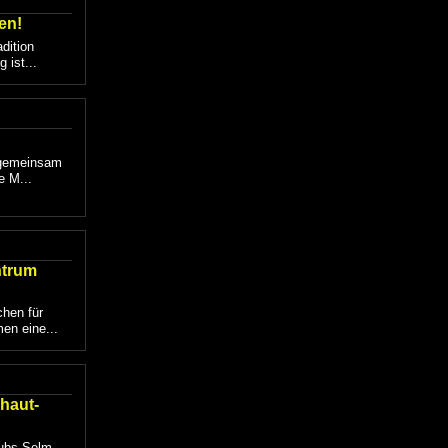
en!
dition
 ist...
 gemeinsam
e M...
ntrum
chen für
en eine...
haut-
ubs Selm -