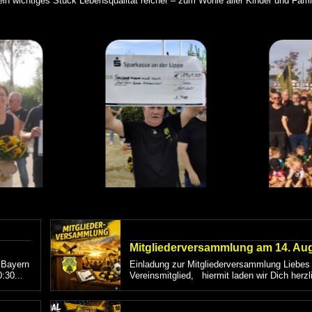
n wichtiges Stück Lebensqualität reicher – zum Wohle aller Kinder und Fami
Mitgliederversammlung am 14. Au
 Bayern
Einladung zur Mitgliederversammlung Liebes
:30...
Vereinsmitglied, hiermit laden wir Dich herzl