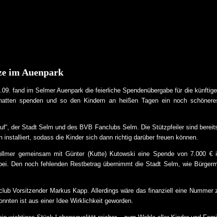
tze im Auenpark
9. fand im Selmer Auenpark die feierliche Spendenübergabe für die künftig
chatten spenden und so den Kindern an heißen Tagen ein noch schöneres
auf“, der Stadt Selm und des BVB Fanclubs Selm. Die Stützpfeiler sind bereit
 installiert, sodass die Kinder sich dann richtig darüber freuen können.
ollmer gemeinsam mit Günter (Kutte) Kutowski eine Spende von 7.000 €
 bei. Den noch fehlenden Restbetrag übernimmt die Stadt Selm, wie Bürger
ub Vorsitzender Markus Kapp. Allerdings wäre das finanziell eine Nummer z
nnten ist aus einer Idee Wirklichkeit geworden.