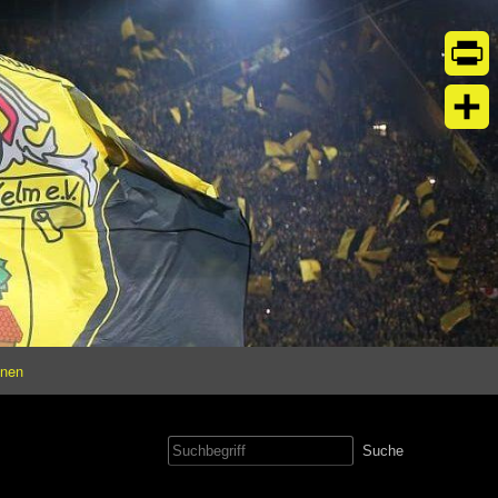
Print
Teil
onen
Suche
nach: