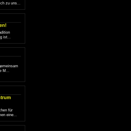
ich zu uns...
en!
dition
 ist...
 gemeinsam
e M...
ntrum
chen für
en eine...