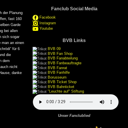
Fanclub Social Media
ch der Planung
Facebook
fen, fast 160
Instagram
Gelben Garde
Youtube
g bei allen
n sich sogar
BVB Links
e man an einen
hrödi“ für 6
BVB 09
BVB Fan Shop
und die
BVB Fanabteilung
ch dem
BVB Fanbeauftragte
 auch nicht
BVB Fanrat
BVB Fanhilfe
 Hause, danke
Borusseum
BVB Ticket Shop
BVB Bahnticket
"Leuchte auf" Stiftung
Unser Fanclublied