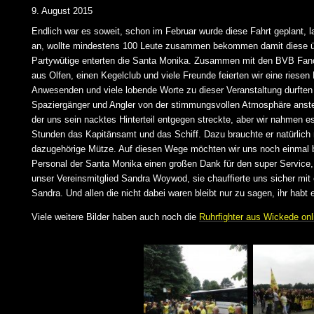
9. August 2015
Endlich war es soweit, schon im Februar wurde diese Fahrt geplant, 
an, wollte mindestens 100 Leute zusammen bekommen damit diese über
Partywütige enterten die Santa Monika. Zusammen mit den BVB Fancl
aus Olfen, einen Kegelclub und viele Freunde feierten wir eine riesen
Anwesenden und viele lobende Worte zu dieser Veranstaltung durften 
Spaziergänger und Angler von der stimmungsvollen Atmosphäre anstec
der uns sein nacktes Hinterteil entgegen streckte, aber wir nahmen es
Stunden das Kapitänsamt und das Schiff. Dazu brauchte er natürlich 
dazugehörige Mütze. Auf diesen Wege möchten wir uns noch einmal be
Personal der Santa Monika einen großen Dank für den super Service, 
unser Vereinsmitglied Sandra Woywod, sie chauffierte uns sicher mit
Sandra. Und allen die nicht dabei waren bleibt nur zu sagen, ihr habt
Viele weitere Bilder haben auch noch die
Ruhrfighter aus Wickede onl