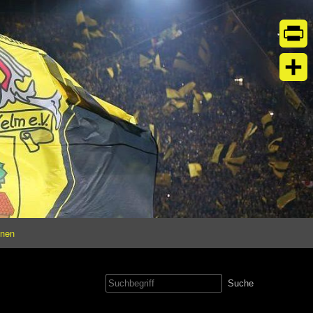
Print
Teil
onen
Suche
nach: