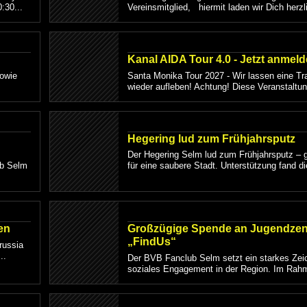
:30...
Vereinsmitglied, hiermit laden wir Dich herzl
Kanal AIDA Tour 4.0 - Jetzt anmeld
sowie
Santa Monika Tour 2027 - Wir lassen eine Tra
wieder aufleben! Achtung! Diese Veranstaltung
Hegering lud zum Frühjahrsputz
Der Hegering Selm lud zum Frühjahrsputz –
ub Selm
für eine saubere Stadt. Unterstützung fand di
en
Großzügige Spende an Jugendze
„FindUs“
russia
..
Der BVB Fanclub Selm setzt ein starkes Zei
soziales Engagement in der Region. Im Rahm