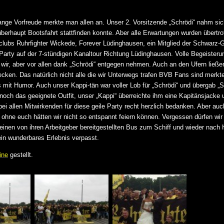
lange Vorfreude merkte man allen an. Unser 2. Vorsitzende „Schrödi“ nahm si
haupt Bootsfahrt stattfinden konnte. Aber alle Erwartungen wurden übertrof
ubs Ruhrfighter Wickede, Forever Lüdinghausen, ein Mitglied der Schwarz-
 Party auf der 7-stündigen Kanaltour Richtung Lüdinghausen. Volle Begeisterun
wir, aber vor allen dank „Schrödi“ entgegen nehmen. Auch an den Ufern ließe
ken. Das natürlich nicht alle die wir Unterwegs trafen BVB Fans sind merkt
 mit Humor. Auch unser Kappi-tän war voller Lob für „Schrödi“ und übergab „Sc
noch das geeignete Outfit, unser „Kappi“ überreichte ihm eine Kapitänsjacke 
i allen Mitwirkenden für diese geile Party recht herzlich bedanken. Aber au
ohne euch hätten wir nicht so entspannt feiern können. Vergessen dürfen wir
 einen von ihren Arbeitgeber bereitgestellten Bus zum Schiff und wieder nach
 ein wunderbares Erlebnis verpasst.
ine
gestellt.