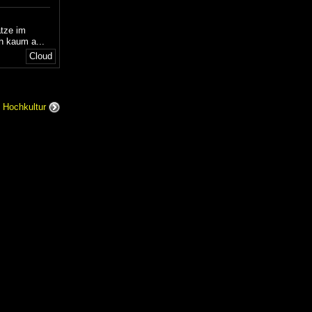
ätze im
h kaum a...
Cloud
t Hochkultur