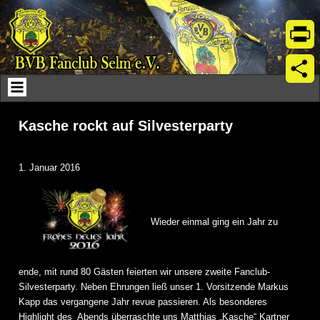
Skip
to
content
Print
Teil
Kasche rockt auf Silvesterparty
1. Januar 2016
Wieder einmal ging ein Jahr zu
ende, mit rund 80 Gästen feierten wir unsere zweite Fanclub-
Silvesterparty. Neben Ehrungen ließ unser 1. Vorsitzende Markus
Kapp das vergangene Jahr revue passieren. Als besonderes
Highlight des Abends überraschte uns Matthias „Kasche“ Kartner