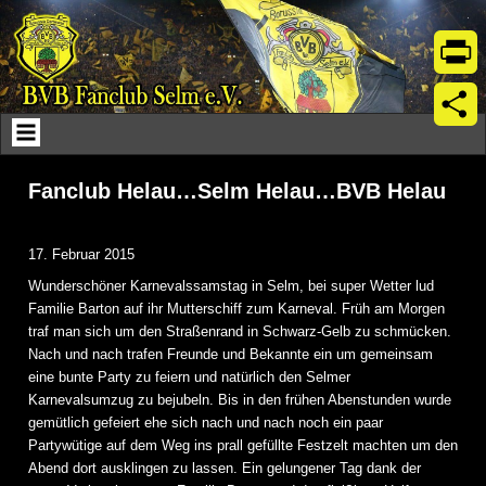
Skip
to
content
Print
Teil
Fanclub Helau…Selm Helau…BVB Helau
17. Februar 2015
Wunderschöner Karnevalssamstag in Selm, bei super Wetter lud
Familie Barton auf ihr Mutterschiff zum Karneval. Früh am Morgen
traf man sich um den Straßenrand in Schwarz-Gelb zu schmücken.
Nach und nach trafen Freunde und Bekannte ein um gemeinsam
eine bunte Party zu feiern und natürlich den Selmer
Karnevalsumzug zu bejubeln. Bis in den frühen Abenstunden wurde
gemütlich gefeiert ehe sich nach und nach noch ein paar
Partywütige auf dem Weg ins prall gefüllte Festzelt machten um den
Abend dort ausklingen zu lassen. Ein gelungener Tag dank der