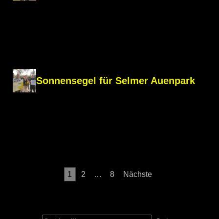
Sonnensegel für Selmer Auenpark
Seitennummerierung
1
2
…
8
Nächste
der
Beiträge
Suche