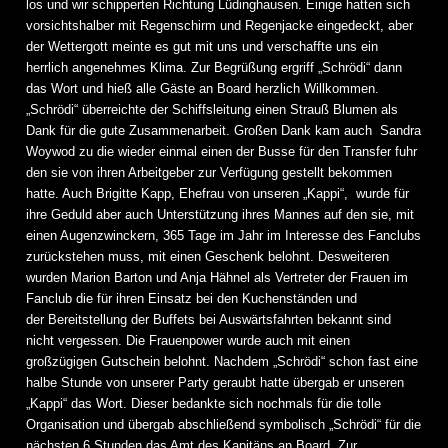
los und wir schipperten Richtung Lüdinghausen. Einige hatten sich
vorsichtshalber mit Regenschirm und Regenjacke eingedeckt, aber
der Wettergott meinte es gut mit uns und verschaffte uns ein
herrlich angenehmes Klima. Zur Begrüßung ergriff „Schrödi“ dann
das Wort und hieß alle Gäste an Board herzlich Willkommen.
„Schrödi“ überreichte der Schiffsleitung einen Strauß Blumen als
Dank für die gute Zusammenarbeit. Großen Dank kam auch Sandra
Woywod zu die wieder einmal einen der Busse für den Transfer fuhr
den sie von ihren Arbeitgeber zur Verfügung gestellt bekommen
hatte. Auch Brigitte Kapp, Ehefrau von unseren „Kappi“, wurde für
ihre Geduld aber auch Unterstützung ihres Mannes auf den sie, mit
einen Augenzwinckern, 365 Tage im Jahr im Interesse des Fanclubs
zurückstehen muss, mit einen Geschenk belohnt. Desweiteren
wurden Marion Barton und Anja Hähnel als Vertreter der Frauen im
Fanclub die für ihren Einsatz bei den Kuchenständen und
der Bereitstellung der Buffets bei Auswärtsfahrten bekannt sind
nicht vergessen. Die Frauenpower wurde auch mit einen
großzügigen Gutschein belohnt. Nachdem „Schrödi“ schon fast eine
halbe Stunde von unserer Party geraubt hatte übergab er unseren
„Kappi“ das Wort. Dieser bedankte sich nochmals für die tolle
Organisation und übergab abschließend symbolisch „Schrödi“ für die
nächsten 6 Stunden das Amt des Kapitäns an Board. Zur